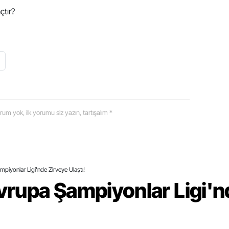
çtır?
 yorum yok, ilk yorumu siz yazın, tartışalım *
piyonlar Ligi'nde Zirveye Ulaştı!
vrupa Şampiyonlar Ligi'n