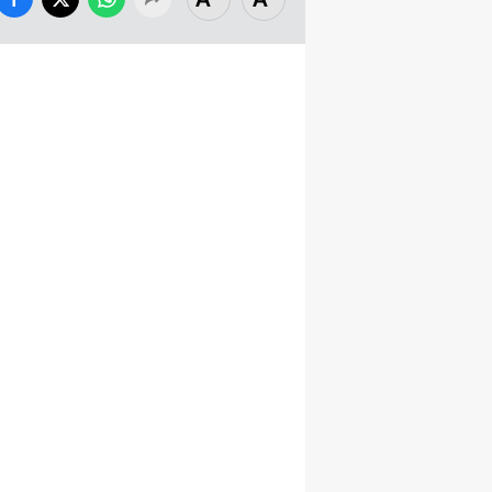
Bilecik
Bingöl
Bitlis
Bolu
Burdur
Bursa
Çanakkale
Çankırı
Çorum
Denizli
Diyarbakır