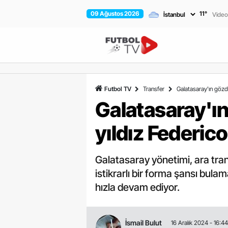
09 Ağustos 2026
11
°
Video
Futbol TV
Transfer
Galatasaray'ın gözde
Galatasaray'ın
yıldız Federic
Galatasaray yönetimi, ara tra
istikrarlı bir forma şansı bula
hızla devam ediyor.
İsmail Bulut
16 Aralık 2024 - 16:44