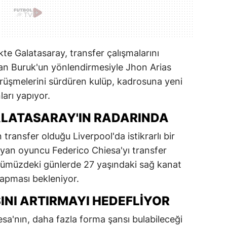
kte Galatasaray, transfer çalışmalarını
kan Buruk'un yönlendirmesiyle Jhon Arias
görüşmelerini sürdüren kulüp, kadrosuna yeni
arı yapıyor.
ALATASARAY'IN RADARINDA
n transfer olduğu Liverpool'da istikrarlı bir
an oyuncu Federico Chiesa'yı transfer
 önümüzdeki günlerde 27 yaşındaki sağ kanat
yapması bekleniyor.
INI ARTIRMAYI HEDEFLIYOR
sa'nın, daha fazla forma şansı bulabileceği