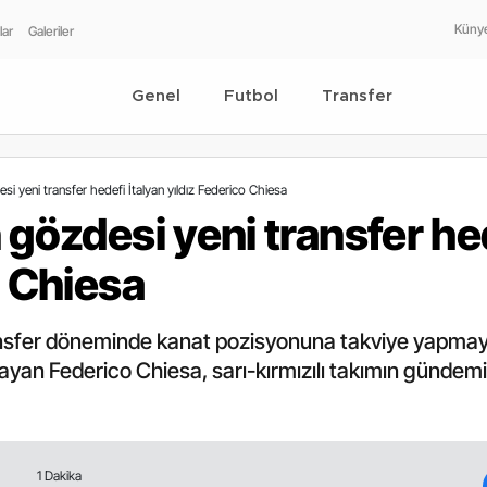
Küny
lar
Galeriler
Genel
Futbol
Transfer
si yeni transfer hedefi İtalyan yıldız Federico Chiesa
 gözdesi yeni transfer hed
o Chiesa
nsfer döneminde kanat pozisyonuna takviye yapmayı 
mayan Federico Chiesa, sarı-kırmızılı takımın gündemi
1 Dakika