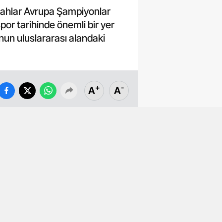
Silahlar Avrupa Şampiyonlar
Samsun
spor tarihinde önemli bir yer
unun uluslararası alandaki
Siirt
Sinop
Sivas
+
-
A
A
Tekirdağ
Tokat
Trabzon
Tunceli
Şanlıurfa
Uşak
Van