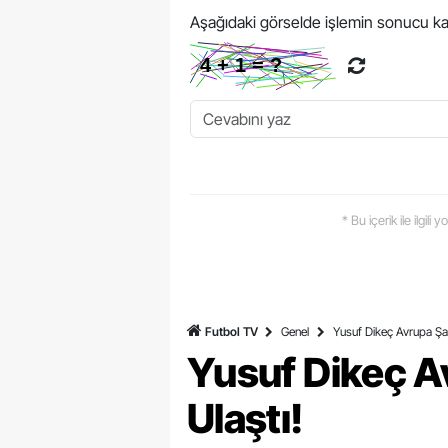
Aşağıdaki görselde işlemin sonucu ka
* Bu içerik ile ilgili
Futbol TV
Genel
Yusuf Dikeç Avrupa Şam
Yusuf Dikeç A
Ulaştı!