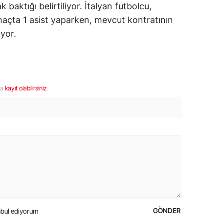
 baktığı belirtiliyor. İtalyan futbolcu,
 maçta 1 asist yaparken, mevcut kontratının
iyor.
ya
kayıt olabilirsiniz
.
GÖNDER
bul ediyorum