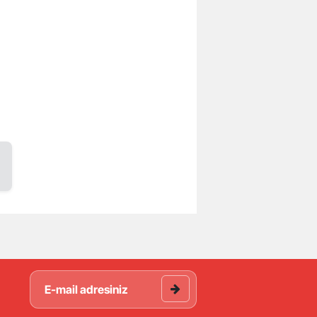
Bilecik
Bingöl
Bitlis
Bolu
Burdur
Bursa
Çanakkale
Çankırı
Çorum
Denizli
Diyarbakır