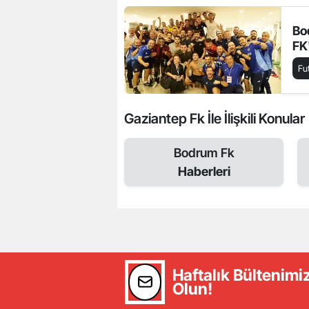
Bo
FK
Fu
Gaziantep Fk İle İlişkili Konular
Bodrum Fk
Haberleri
Haftalık Bültenim
Olun!