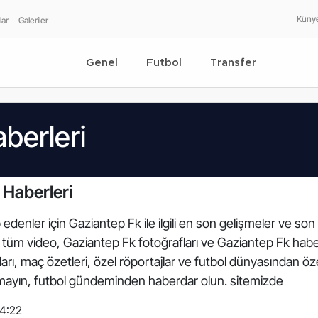
Küny
lar
Galeriler
Genel
Futbol
Transfer
berleri
 Haberleri
edenler için Gaziantep Fk ile ilgili en son gelişmeler ve so
ili tüm video, Gaziantep Fk fotoğrafları ve Gaziantep Fk ha
arı, maç özetleri, özel röportajlar ve futbol dünyasından öze
rmayın, futbol gündeminden haberdar olun. sitemizde
04:22