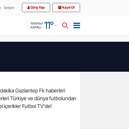
Giriş Yap
Kayıt Ol
e
İletişim
Adana
11
°
İstanbul
KAPALI
Adıyaman
Afyonkarahisar
Ağrı
Amasya
Ankara
Antalya
n dakika Gaziantep Fk haberleri
berleri Türkiye ve dünya futbolundan
Artvin
l içerikler Futbol TV'de!
Aydın
Balıkesir